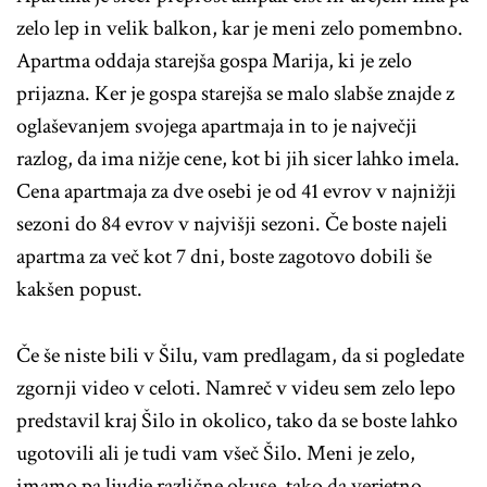
zelo lep in velik balkon, kar je meni zelo pomembno.
Apartma oddaja starejša gospa Marija, ki je zelo
prijazna. Ker je gospa starejša se malo slabše znajde z
oglaševanjem svojega apartmaja in to je največji
razlog, da ima nižje cene, kot bi jih sicer lahko imela.
Cena apartmaja za dve osebi je od 41 evrov v najnižji
sezoni do 84 evrov v najvišji sezoni. Če boste najeli
apartma za več kot 7 dni, boste zagotovo dobili še
kakšen popust.
Če še niste bili v Šilu, vam predlagam, da si pogledate
zgornji video v celoti. Namreč v videu sem zelo lepo
predstavil kraj Šilo in okolico, tako da se boste lahko
ugotovili ali je tudi vam všeč Šilo. Meni je zelo,
imamo pa ljudje različne okuse, tako da verjetno