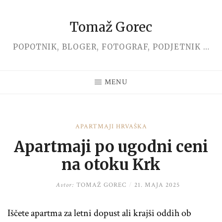
Tomaž Gorec
Skip
to
POPOTNIK, BLOGER, FOTOGRAF, PODJETNIK …
content
MENU
APARTMAJI HRVAŠKA
Apartmaji po ugodni ceni
na otoku Krk
Avtor:
TOMAŽ GOREC
/
21. MAJA 2025
Iščete apartma za letni dopust ali krajši oddih ob