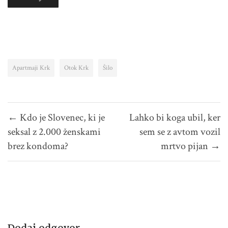
Apartmaji Krk
Otok Krk
Šilo
Navigacija
← Kdo je Slovenec, ki je
Lahko bi koga ubil, ker
prispevka
seksal z 2.000 ženskami
sem se z avtom vozil
brez kondoma?
mrtvo pijan →