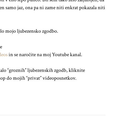
jen samo jaz, ona pa ni zame niti enkrat pokazala niti
celo mojo ljubezensko zgodbo.
e
deos
in se naročite na moj Youtube kanal.
malo “groznih” ljubezenskih zgodb, kliknite
top do mojih “privat” videoposnetkov.