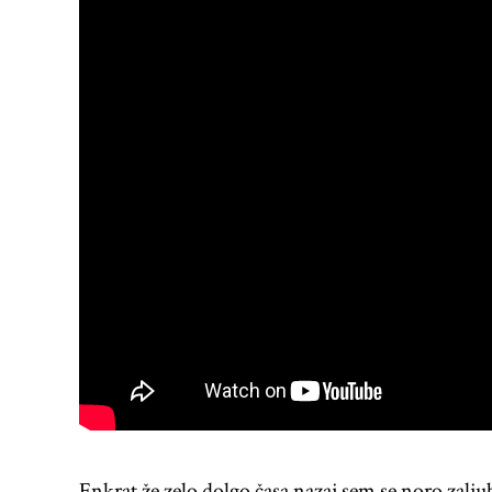
Enkrat že zelo dolgo časa nazaj sem se noro zalju