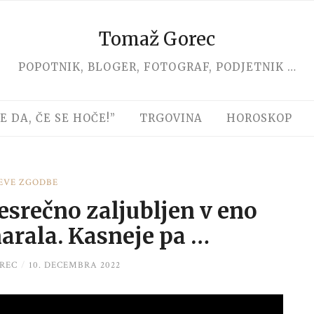
Tomaž Gorec
POPOTNIK, BLOGER, FOTOGRAF, PODJETNIK …
E DA, ČE SE HOČE!”
TRGOVINA
HOROSKOP
EVE ZGODBE
esrečno zaljubljen v eno
arala. Kasneje pa …
REC
/
10. DECEMBRA 2022