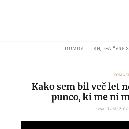
Skip
to
content
DOMOV
KNJIGA “VSE S
TOMAŽ
Kako sem bil več let n
punco, ki me ni m
Avtor:
TOMAŽ GO