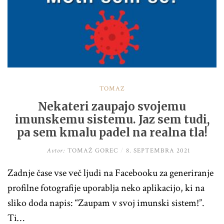
TOMAŽ
Nekateri zaupajo svojemu
imunskemu sistemu. Jaz sem tudi,
pa sem kmalu padel na realna tla!
Avtor:
TOMAŽ GOREC
/
8. SEPTEMBRA 2021
Zadnje čase vse več ljudi na Facebooku za generiranje
profilne fotografije uporablja neko aplikacijo, ki na
sliko doda napis: “Zaupam v svoj imunski sistem!”.
Ti…