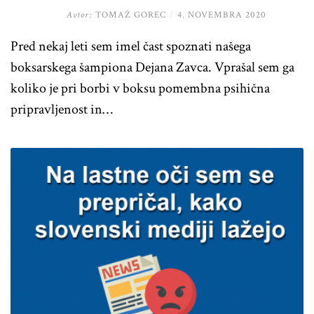
Avtor:
TOMAŽ GOREC
/
4. NOVEMBRA 2020
Pred nekaj leti sem imel čast spoznati našega
boksarskega šampiona Dejana Zavca. Vprašal sem ga
koliko je pri borbi v boksu pomembna psihična
pripravljenost in…