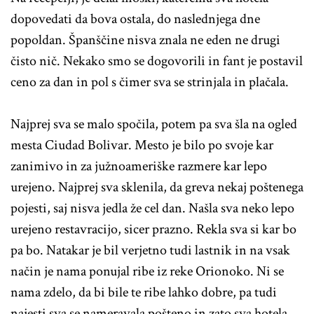
dopovedati da bova ostala, do naslednjega dne
popoldan. Španščine nisva znala ne eden ne drugi
čisto nič. Nekako smo se dogovorili in fant je postavil
ceno za dan in pol s čimer sva se strinjala in plačala.
Najprej sva se malo spočila, potem pa sva šla na ogled
mesta Ciudad Bolivar. Mesto je bilo po svoje kar
zanimivo in za južnoameriške razmere kar lepo
urejeno. Najprej sva sklenila, da greva nekaj poštenega
pojesti, saj nisva jedla že cel dan. Našla sva neko lepo
urejeno restavracijo, sicer prazno. Rekla sva si kar bo
pa bo. Natakar je bil verjetno tudi lastnik in na vsak
način je nama ponujal ribe iz reke Orionoko. Ni se
nama zdelo, da bi bile te ribe lahko dobre, pa tudi
najesti sva se nameravala pošteno in zato sva hotela