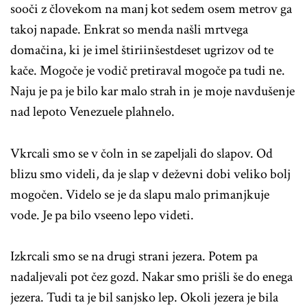
sooči z človekom na manj kot sedem osem metrov ga
takoj napade. Enkrat so menda našli mrtvega
domačina, ki je imel štiriinšestdeset ugrizov od te
kače. Mogoče je vodič pretiraval mogoče pa tudi ne.
Naju je pa je bilo kar malo strah in je moje navdušenje
nad lepoto Venezuele plahnelo.
Vkrcali smo se v čoln in se zapeljali do slapov. Od
blizu smo videli, da je slap v deževni dobi veliko bolj
mogočen. Videlo se je da slapu malo primanjkuje
vode. Je pa bilo vseeno lepo videti.
Izkrcali smo se na drugi strani jezera. Potem pa
nadaljevali pot čez gozd. Nakar smo prišli še do enega
jezera. Tudi ta je bil sanjsko lep. Okoli jezera je bila