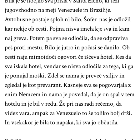
Bila je še noč,ko sva prišla v Santa Eleno, ki leži
jugovzhodno na meji Venezuele in Brazilije.
Avtobusne postaje sploh ni bilo. Šofer nas je odložil
kar nekje ob cesti. Pojma nisva imela kje sva in kam
naj greva. Potem pa sva se odločila, da se odpraviva
peš proti mestu. Bilo je jutro in počasi se danilo. Ob
cesti naju mimoidoči ogovori če iščeva hotel. Res da
sva iskala hotel, vendar se nisva odločila za tega, ki ga
je ponujal moški. Zdel se nama je preveč vsiljiv in
zgledal je kot prevarant. Kasneje sva se pogovarjala z
enim Nemcem in nama je povedal, da je on spal v tem
hotelu in je bil v redu. Že pri nas radi rečemo, da
videz vara, ampak za Venezuelo to še toliko bolj drži.
In vsekakor je bila to napaka, ki sva jo občutila.