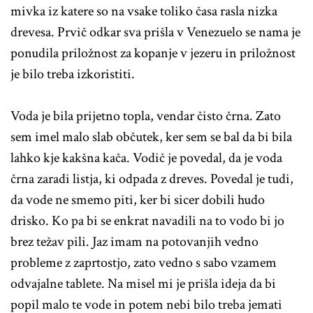
mivka iz katere so na vsake toliko časa rasla nizka
drevesa. Prvič odkar sva prišla v Venezuelo se nama je
ponudila priložnost za kopanje v jezeru in priložnost
je bilo treba izkoristiti.
Voda je bila prijetno topla, vendar čisto črna. Zato
sem imel malo slab občutek, ker sem se bal da bi bila
lahko kje kakšna kača. Vodič je povedal, da je voda
črna zaradi listja, ki odpada z dreves. Povedal je tudi,
da vode ne smemo piti, ker bi sicer dobili hudo
drisko. Ko pa bi se enkrat navadili na to vodo bi jo
brez težav pili. Jaz imam na potovanjih vedno
probleme z zaprtostjo, zato vedno s sabo vzamem
odvajalne tablete. Na misel mi je prišla ideja da bi
popil malo te vode in potem nebi bilo treba jemati