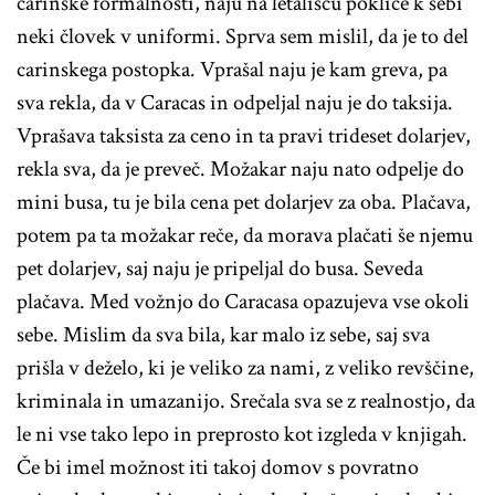
carinske formalnosti, naju na letališču pokliče k sebi
neki človek v uniformi. Sprva sem mislil, da je to del
carinskega postopka. Vprašal naju je kam greva, pa
sva rekla, da v Caracas in odpeljal naju je do taksija.
Vprašava taksista za ceno in ta pravi trideset dolarjev,
rekla sva, da je preveč. Možakar naju nato odpelje do
mini busa, tu je bila cena pet dolarjev za oba. Plačava,
potem pa ta možakar reče, da morava plačati še njemu
pet dolarjev, saj naju je pripeljal do busa. Seveda
plačava. Med vožnjo do Caracasa opazujeva vse okoli
sebe. Mislim da sva bila, kar malo iz sebe, saj sva
prišla v deželo, ki je veliko za nami, z veliko revščine,
kriminala in umazanijo. Srečala sva se z realnostjo, da
le ni vse tako lepo in preprosto kot izgleda v knjigah.
Če bi imel možnost iti takoj domov s povratno