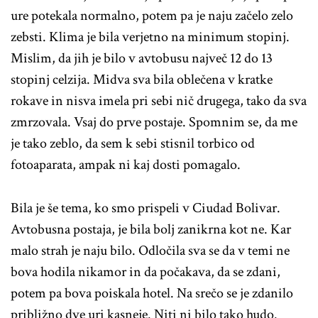
ure potekala normalno, potem pa je naju začelo zelo
zebsti. Klima je bila verjetno na minimum stopinj.
Mislim, da jih je bilo v avtobusu največ 12 do 13
stopinj celzija. Midva sva bila oblečena v kratke
rokave in nisva imela pri sebi nič drugega, tako da sva
zmrzovala. Vsaj do prve postaje. Spomnim se, da me
je tako zeblo, da sem k sebi stisnil torbico od
fotoaparata, ampak ni kaj dosti pomagalo.
Bila je še tema, ko smo prispeli v Ciudad Bolivar.
Avtobusna postaja, je bila bolj zanikrna kot ne. Kar
malo strah je naju bilo. Odločila sva se da v temi ne
bova hodila nikamor in da počakava, da se zdani,
potem pa bova poiskala hotel. Na srečo se je zdanilo
približno dve uri kasneje. Niti ni bilo tako hudo.