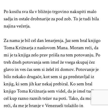
Po kosilu sva šla v bližnjo trgovino nakupiti malo
sadja in ostale drobnarije za pod zob. To je tudi bila
najina večerja.
Za nama je bil cel dan lenarjenja. Jaz sem bral knjigo
Toma Križnarja z naslovom Mana. Moram reči, da
mi je ta knjiga zelo prav prišla na tem potovanju. Po
treh dneh potovanja sem imel že vsega skupaj čez
glavo in ves čas sem si želel iti domov. Potovanje je
bilo nekako drugače, kot sem si ga predstavljal iz
knjig, ki sem jih kar nekaj prebiral. Ko sem bral
knjigo Toma Križnarja sem videl, da je imel tudi on
cel kup razno raznih težav na poti. Tako, da moram
reči, da me je branje v Venezueli tolažilo in