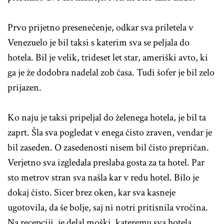
Prvo prijetno presenečenje, odkar sva priletela v
Venezuelo je bil taksi s katerim sva se peljala do
hotela. Bil je velik, trideset let star, ameriški avto, ki
ga je že dodobra nadelal zob časa. Tudi šofer je bil zelo
prijazen.
Ko naju je taksi pripeljal do želenega hotela, je bil ta
zaprt. Šla sva pogledat v enega čisto zraven, vendar je
bil zaseden. O zasedenosti nisem bil čisto prepričan.
Verjetno sva izgledala preslaba gosta za ta hotel. Par
sto metrov stran sva našla kar v redu hotel. Bilo je
dokaj čisto. Sicer brez oken, kar sva kasneje
ugotovila, da še bolje, saj ni notri pritisnila vročina.
Na recepciji, je delal moški, kateremu sva hotela