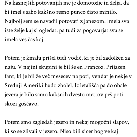
Na kasnejših potovanjih me je domotožje in želja, da
bi imel s sabo kakšno resno punco čisto minilo.
Najbolj sem se navadil potovati z Janezom. Imela sva
iste želje kaj si ogledat, pa tudi za pogovarjat sva se
imela ves čas kaj.
Potem je kmalu prišel tudi vodič, ki je bil zadolžen za
naju. V najini skupini je bil še en Francoz. Prijazen
fant, ki je bil že več mesecev na poti, vendar je nekje v
Srednji Ameriki hudo zbolel. Iz letališča pa do obale
jezera je bilo samo kakšnih dvesto metrov peš poti
skozi goščavo.
Potem smo zagledali jezero in nekaj mogočni slapov,
ki so se zlivali v jezero. Niso bili sicer bog ve kaj