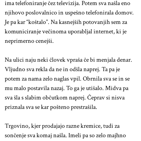
ima telefoniranje čez televizija. Potem sva našla eno
njihovo poslovalnico in uspešno telefonirala domov.
Je pa kar “koštalo”. Na kasnejših potovanjih sem za
komuniciranje večinoma uporabljal internet, ki je
neprimerno cenejši.
Na ulici naju neki človek vpraša če bi menjala denar.
Vljudno sva rekla da ne in odšla naprej. Ta pa je
potem za nama zelo naglas vpil. Obrnila sva se in se
mu malo postavila nazaj. To ga je utišalo. Midva pa
sva šla s slabim občutkom naprej. Čeprav si nisva
priznala sva se kar pošteno prestrašila.
Trgovino, kjer prodajajo razne kremice, tudi za
sončenje sva komaj našla. Imeli pa so zelo majhno