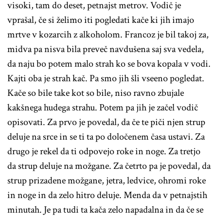
visoki, tam do deset, petnajst metrov. Vodič je
vprašal, če si želimo iti pogledati kače ki jih imajo
mrtve v kozarcih z alkoholom. Francoz je bil takoj za,
midva pa nisva bila preveč navdušena saj sva vedela,
da naju bo potem malo strah ko se bova kopala v vodi.
Kajti oba je strah kač. Pa smo jih šli vseeno pogledat.
Kače so bile take kot so bile, niso ravno zbujale
kakšnega hudega strahu. Potem pa jih je začel vodič
opisovati. Za prvo je povedal, da če te piči njen strup
deluje na srce in se ti ta po določenem časa ustavi. Za
drugo je rekel da ti odpovejo roke in noge. Za tretjo
da strup deluje na možgane. Za četrto pa je povedal, da
strup prizadene možgane, jetra, ledvice, ohromi roke
in noge in da zelo hitro deluje. Menda da v petnajstih
minutah. Je pa tudi ta kača zelo napadalna in da če se