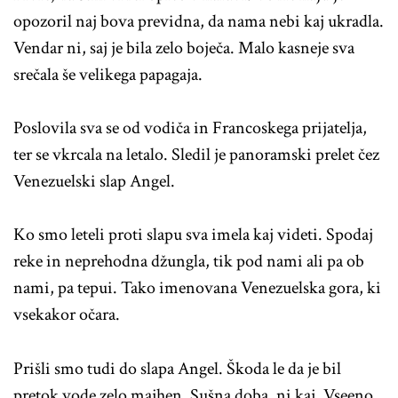
opozoril naj bova previdna, da nama nebi kaj ukradla.
Vendar ni, saj je bila zelo boječa. Malo kasneje sva
srečala še velikega papagaja.
Poslovila sva se od vodiča in Francoskega prijatelja,
ter se vkrcala na letalo. Sledil je panoramski prelet čez
Venezuelski slap Angel.
Ko smo leteli proti slapu sva imela kaj videti. Spodaj
reke in neprehodna džungla, tik pod nami ali pa ob
nami, pa tepui. Tako imenovana Venezuelska gora, ki
vsekakor očara.
Prišli smo tudi do slapa Angel. Škoda le da je bil
pretok vode zelo majhen. Sušna doba, ni kaj. Vseeno