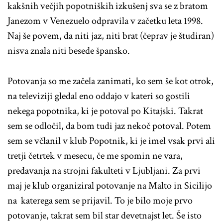
kakšnih večjih popotniških izkušenj sva se z bratom
Janezom v Venezuelo odpravila v začetku leta 1998.
Naj še povem, da niti jaz, niti brat (čeprav je študiran)
nisva znala niti besede špansko.
Potovanja so me začela zanimati, ko sem še kot otrok,
na televiziji gledal eno oddajo v kateri so gostili
nekega popotnika, ki je potoval po Kitajski. Takrat
sem se odločil, da bom tudi jaz nekoč potoval. Potem
sem se včlanil v klub Popotnik, ki je imel vsak prvi ali
tretji četrtek v mesecu, če me spomin ne vara,
predavanja na strojni fakulteti v Ljubljani. Za prvi
maj je klub organiziral potovanje na Malto in Sicilijo
na katerega sem se prijavil. To je bilo moje prvo
potovanje, takrat sem bil star devetnajst let. Še isto