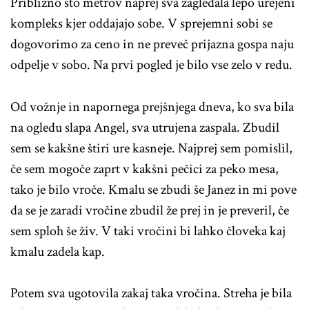
Približno sto metrov naprej sva zagledala lepo urejeni
kompleks kjer oddajajo sobe. V sprejemni sobi se
dogovorimo za ceno in ne preveč prijazna gospa naju
odpelje v sobo. Na prvi pogled je bilo vse zelo v redu.
Od vožnje in napornega prejšnjega dneva, ko sva bila
na ogledu slapa Angel, sva utrujena zaspala. Zbudil
sem se kakšne štiri ure kasneje. Najprej sem pomislil,
če sem mogoče zaprt v kakšni pečici za peko mesa,
tako je bilo vroče. Kmalu se zbudi še Janez in mi pove
da se je zaradi vročine zbudil že prej in je preveril, če
sem sploh še živ. V taki vročini bi lahko človeka kaj
kmalu zadela kap.
Potem sva ugotovila zakaj taka vročina. Streha je bila