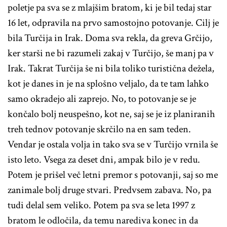
poletje pa sva se z mlajšim bratom, ki je bil tedaj star
16 let, odpravila na prvo samostojno potovanje. Cilj je
bila Turčija in Irak. Doma sva rekla, da greva Grčijo,
ker starši ne bi razumeli zakaj v Turčijo, še manj pa v
Irak. Takrat Turčija še ni bila toliko turistična dežela,
kot je danes in je na splošno veljalo, da te tam lahko
samo okradejo ali zaprejo. No, to potovanje se je
končalo bolj neuspešno, kot ne, saj se je iz planiranih
treh tednov potovanje skrčilo na en sam teden.
Vendar je ostala volja in tako sva se v Turčijo vrnila še
isto leto. Vsega za deset dni, ampak bilo je v redu.
Potem je prišel več letni premor s potovanji, saj so me
zanimale bolj druge stvari. Predvsem zabava. No, pa
tudi delal sem veliko. Potem pa sva se leta 1997 z
bratom le odločila, da temu narediva konec in da