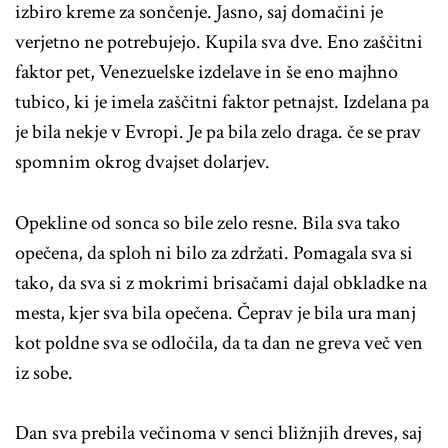
izbiro kreme za sončenje. Jasno, saj domačini je
verjetno ne potrebujejo. Kupila sva dve. Eno zaščitni
faktor pet, Venezuelske izdelave in še eno majhno
tubico, ki je imela zaščitni faktor petnajst. Izdelana pa
je bila nekje v Evropi. Je pa bila zelo draga. če se prav
spomnim okrog dvajset dolarjev.
Opekline od sonca so bile zelo resne. Bila sva tako
opečena, da sploh ni bilo za zdržati. Pomagala sva si
tako, da sva si z mokrimi brisačami dajal obkladke na
mesta, kjer sva bila opečena. Čeprav je bila ura manj
kot poldne sva se odločila, da ta dan ne greva več ven
iz sobe.
Dan sva prebila večinoma v senci bližnjih dreves, saj