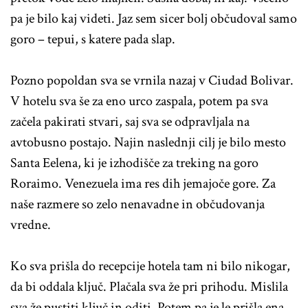
pa je bilo kaj videti. Jaz sem sicer bolj občudoval samo
goro – tepui, s katere pada slap.
Pozno popoldan sva se vrnila nazaj v Ciudad Bolivar.
V hotelu sva še za eno urco zaspala, potem pa sva
začela pakirati stvari, saj sva se odpravljala na
avtobusno postajo. Najin naslednji cilj je bilo mesto
Santa Eelena, ki je izhodišče za treking na goro
Roraimo. Venezuela ima res dih jemajoče gore. Za
naše razmere so zelo nenavadne in občudovanja
vredne.
Ko sva prišla do recepcije hotela tam ni bilo nikogar,
da bi oddala ključ. Plačala sva že pri prihodu. Mislila
sva že pustiti ključ in oditi. Potem pa je le prišla ena