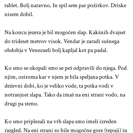
tablet. Bolj naravno. In spil sem par požirkov. Driske
nisem dobil.
Na koncu jezera je bil mogočen slap. Kakšnih dvajset
do trideset metrov visok. Vendar je zaradi sušnega
obdobja v Venezueli bolj kapljal kot pa padal.
Ko smo se okopali smo se peš odpravili do njega. Pod
njim, oziroma kar v njem je bila speljana potka. V
deževni dobi, ko je veliko vode, ta potka vodi v
notranjost slapa. Tako da imaš na eni strani vodo, na
drugi pa steno.
Ko smo priplezali na vrh slapa smo imeli izreden
razgled. Na eni strani so bile mogočne gore (tepuji) in