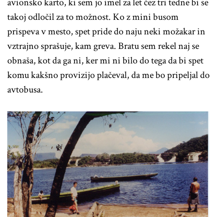
avionsko karto, ki sem jo imel za let čez tri tedne bi se
takoj odločil za to možnost. Ko z mini busom
prispeva v mesto, spet pride do naju neki možakar in
vztrajno sprašuje, kam greva. Bratu sem rekel naj se
obnaša, kot da ga ni, ker mi ni bilo do tega da bi spet
komu kakšno provizijo plačeval, da me bo pripeljal do
avtobusa.