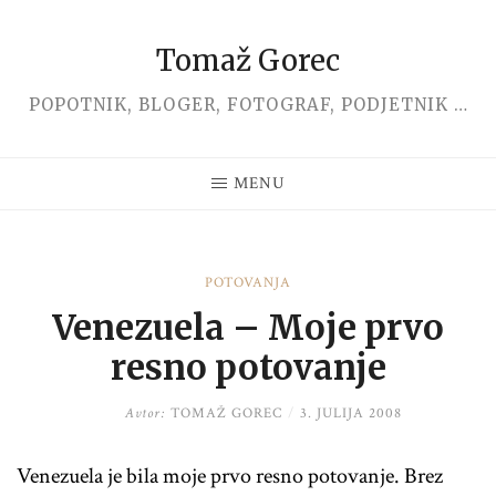
Tomaž Gorec
Skip
to
POPOTNIK, BLOGER, FOTOGRAF, PODJETNIK …
content
MENU
POTOVANJA
Venezuela – Moje prvo
resno potovanje
Avtor:
TOMAŽ GOREC
/
3. JULIJA 2008
Venezuela je bila moje prvo resno potovanje. Brez