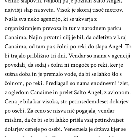
veliko slapovih. Najbolj pa je poznan Salto Angel,
najvišji slap na svetu. Visok je skoraj tisoč metrov.
Našla sva neko agencijo, ki se ukvarja z
organiziranjem prevoza in tur v narodnem parku
Canaima. Najin prvotni cilj je bil, da odletiva v kraj
Canaima, od tam pa s čolni po reki do slapa Angel. To
bi trajalo približno tri dni. Vendar so nama v agenciji
povedali, da sedaj s čolni ni mogoče po reki, ker je
sušna doba in je premalo vode, da bi se lahko šlo s
čolnom, po reki. Predlagali so nama enodnevni izlet,
z ogledom Canaime in prelet Salto Angel, z avionom.
Cena je bila kar visoka, sto petinsedemdeset dolarjev
po osebi. Za ceno se nisva nič pogajala, vendar
mislim, da če bi se bi lahko prišla vsaj petindvajset
dolarjev ceneje po osebi. Venezuela je država kjer se