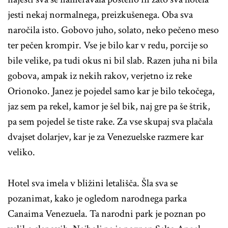
jesti nekaj normalnega, preizkušenega. Oba sva
naročila isto. Gobovo juho, solato, neko pečeno meso
ter pečen krompir. Vse je bilo kar v redu, porcije so
bile velike, pa tudi okus ni bil slab. Razen juha ni bila
gobova, ampak iz nekih rakov, verjetno iz reke
Orionoko. Janez je pojedel samo kar je bilo tekočega,
jaz sem pa rekel, kamor je šel bik, naj gre pa še štrik,
pa sem pojedel še tiste rake. Za vse skupaj sva plačala
dvajset dolarjev, kar je za Venezuelske razmere kar
veliko.
Hotel sva imela v bližini letališča. Šla sva se
pozanimat, kako je ogledom narodnega parka
Canaima Venezuela. Ta narodni park je poznan po