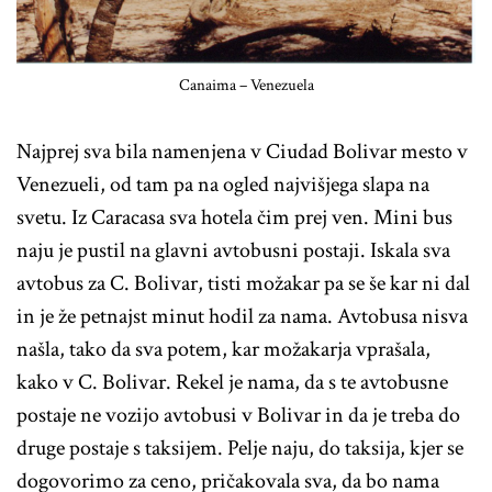
Canaima – Venezuela
Najprej sva bila namenjena v Ciudad Bolivar mesto v
Venezueli, od tam pa na ogled najvišjega slapa na
svetu. Iz Caracasa sva hotela čim prej ven. Mini bus
naju je pustil na glavni avtobusni postaji. Iskala sva
avtobus za C. Bolivar, tisti možakar pa se še kar ni dal
in je že petnajst minut hodil za nama. Avtobusa nisva
našla, tako da sva potem, kar možakarja vprašala,
kako v C. Bolivar. Rekel je nama, da s te avtobusne
postaje ne vozijo avtobusi v Bolivar in da je treba do
druge postaje s taksijem. Pelje naju, do taksija, kjer se
dogovorimo za ceno, pričakovala sva, da bo nama