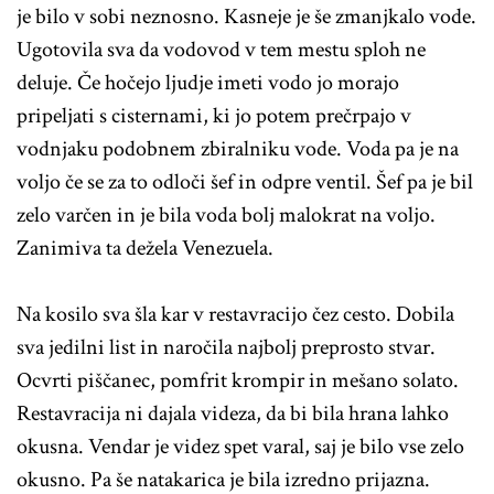
je bilo v sobi neznosno. Kasneje je še zmanjkalo vode.
Ugotovila sva da vodovod v tem mestu sploh ne
deluje. Če hočejo ljudje imeti vodo jo morajo
pripeljati s cisternami, ki jo potem prečrpajo v
vodnjaku podobnem zbiralniku vode. Voda pa je na
voljo če se za to odloči šef in odpre ventil. Šef pa je bil
zelo varčen in je bila voda bolj malokrat na voljo.
Zanimiva ta dežela Venezuela.
Na kosilo sva šla kar v restavracijo čez cesto. Dobila
sva jedilni list in naročila najbolj preprosto stvar.
Ocvrti piščanec, pomfrit krompir in mešano solato.
Restavracija ni dajala videza, da bi bila hrana lahko
okusna. Vendar je videz spet varal, saj je bilo vse zelo
okusno. Pa še natakarica je bila izredno prijazna.