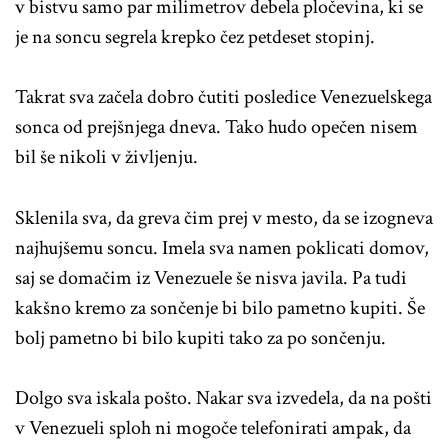
v bistvu samo par milimetrov debela pločevina, ki se
je na soncu segrela krepko čez petdeset stopinj.
Takrat sva začela dobro čutiti posledice Venezuelskega
sonca od prejšnjega dneva. Tako hudo opečen nisem
bil še nikoli v življenju.
Sklenila sva, da greva čim prej v mesto, da se izogneva
najhujšemu soncu. Imela sva namen poklicati domov,
saj se domačim iz Venezuele še nisva javila. Pa tudi
kakšno kremo za sončenje bi bilo pametno kupiti. Še
bolj pametno bi bilo kupiti tako za po sončenju.
Dolgo sva iskala pošto. Nakar sva izvedela, da na pošti
v Venezueli sploh ni mogoče telefonirati ampak, da