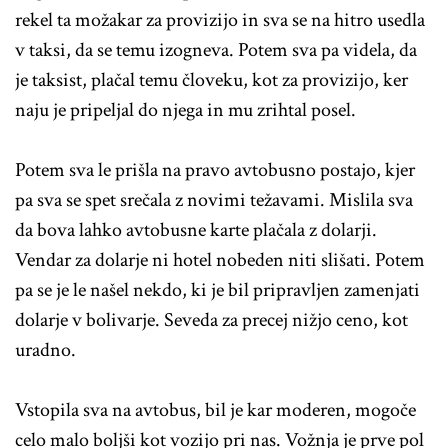
rekel ta možakar za provizijo in sva se na hitro usedla
v taksi, da se temu izogneva. Potem sva pa videla, da
je taksist, plačal temu človeku, kot za provizijo, ker
naju je pripeljal do njega in mu zrihtal posel.
Potem sva le prišla na pravo avtobusno postajo, kjer
pa sva se spet srečala z novimi težavami. Mislila sva
da bova lahko avtobusne karte plačala z dolarji.
Vendar za dolarje ni hotel nobeden niti slišati. Potem
pa se je le našel nekdo, ki je bil pripravljen zamenjati
dolarje v bolivarje. Seveda za precej nižjo ceno, kot
uradno.
Vstopila sva na avtobus, bil je kar moderen, mogoče
celo malo boljši kot vozijo pri nas. Vožnja je prve pol