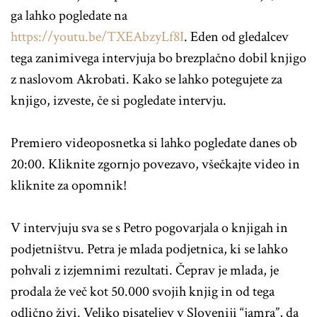
ga lahko pogledate na
https://youtu.be/TXEAbzyLf8I
. Eden od gledalcev
tega zanimivega intervjuja bo brezplačno dobil knjigo
z naslovom Akrobati. Kako se lahko potegujete za
knjigo, izveste, če si pogledate intervju.
Premiero videoposnetka si lahko pogledate danes ob
20:00. Kliknite zgornjo povezavo, všečkajte video in
kliknite za opomnik!
V intervjuju sva se s Petro pogovarjala o knjigah in
podjetništvu. Petra je mlada podjetnica, ki se lahko
pohvali z izjemnimi rezultati. Čeprav je mlada, je
prodala že več kot 50.000 svojih knjig in od tega
odlično živi. Veliko pisateljev v Sloveniji “jamra”, da