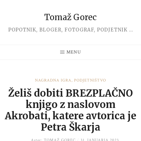
Tomaž Gorec
Skip
to
POPOTNIK, BLOGER, FOTOGRAF, PODJETNIK …
content
MENU
NAGRADNA IGRA
,
PODJETNIŠTVO
Želiš dobiti BREZPLAČNO
knjigo z naslovom
Akrobati, katere avtorica je
Petra Škarja
Avtor:
TOMAŽ GOREC
/
31. JANUARJA 2023