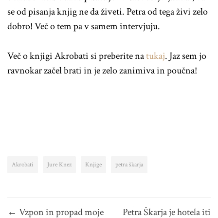
se od pisanja knjig ne da živeti. Petra od tega živi zelo
dobro! Več o tem pa v samem intervjuju.
Več o knjigi Akrobati si preberite na
tukaj
. Jaz sem jo
ravnokar začel brati in je zelo zanimiva in poučna!
Akrobati
Jure Knez
Knjige
petra škarja
Navigacija
← Vzpon in propad moje
Petra Škarja je hotela iti
prispevka