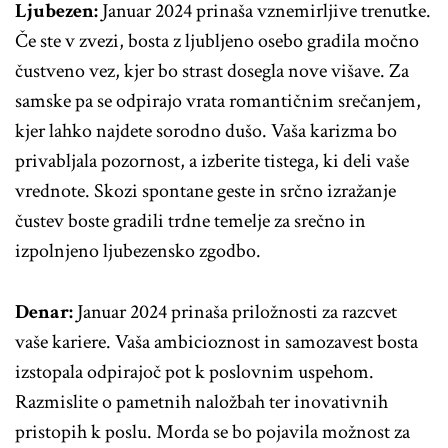
Ljubezen:
Januar 2024 prinaša vznemirljive trenutke.
Če ste v zvezi, bosta z ljubljeno osebo gradila močno
čustveno vez, kjer bo strast dosegla nove višave. Za
samske pa se odpirajo vrata romantičnim srečanjem,
kjer lahko najdete sorodno dušo. Vaša karizma bo
privabljala pozornost, a izberite tistega, ki deli vaše
vrednote. Skozi spontane geste in srčno izražanje
čustev boste gradili trdne temelje za srečno in
izpolnjeno ljubezensko zgodbo.
Denar:
Januar 2024 prinaša priložnosti za razcvet
vaše kariere. Vaša ambicioznost in samozavest bosta
izstopala odpirajoč pot k poslovnim uspehom.
Razmislite o pametnih naložbah ter inovativnih
pristopih k poslu. Morda se bo pojavila možnost za