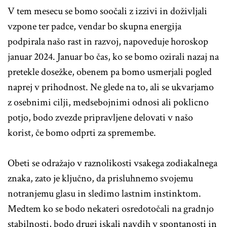
V tem mesecu se bomo soočali z izzivi in doživljali
vzpone ter padce, vendar bo skupna energija
podpirala našo rast in razvoj, napoveduje horoskop
januar 2024. Januar bo čas, ko se bomo ozirali nazaj na
pretekle dosežke, obenem pa bomo usmerjali pogled
naprej v prihodnost. Ne glede na to, ali se ukvarjamo
z osebnimi cilji, medsebojnimi odnosi ali poklicno
potjo, bodo zvezde pripravljene delovati v našo
korist, če bomo odprti za spremembe.
Obeti se odražajo v raznolikosti vsakega zodiakalnega
znaka, zato je ključno, da prisluhnemo svojemu
notranjemu glasu in sledimo lastnim instinktom.
Medtem ko se bodo nekateri osredotočali na gradnjo
stabilnosti, bodo drugi iskali navdih v spontanosti in