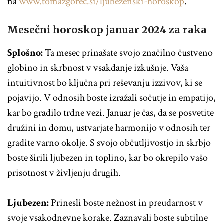
na
www.tomazgorec.si/ljubezenski-horoskop
.
Mesečni horoskop januar 2024 za raka
Splošno:
Ta mesec prinašate svojo značilno čustveno
globino in skrbnost v vsakdanje izkušnje. Vaša
intuitivnost bo ključna pri reševanju izzivov, ki se
pojavijo. V odnosih boste izražali sočutje in empatijo,
kar bo gradilo trdne vezi. Januar je čas, da se posvetite
družini in domu, ustvarjate harmonijo v odnosih ter
gradite varno okolje. S svojo občutljivostjo in skrbjo
boste širili ljubezen in toplino, kar bo okrepilo vašo
prisotnost v življenju drugih.
Ljubezen:
Prinesli boste nežnost in preudarnost v
svoje vsakodnevne korake. Zaznavali boste subtilne