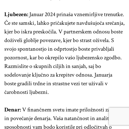
Ljubezen:
Januar 2024 prinaša vznemirljive trenutke.
Če ste samski, lahko pričakujete navdušujoča srečanja,
kjer bo iskra preskočila. V partnerskem odnosu boste
doživeli globlje povezave, kjer bo strast oživela. S
svojo spontanostjo in odprtostjo boste privabljali
pozornost, kar bo okrepilo vašo ljubezensko zgodbo.
Razmislite o skupnih ciljih in sanjah, saj bo
sodelovanje ključno za krepitev odnosa. Januarja
boste gradili trdne in strastne vezi ter uživali v
čarobnosti ljubezni.
Denar:
V finančnem svetu imate priložnosti za rast
in povečanje denarja. Vaša natančnost in analitične
sposobnosti vam bodo koristile pri odločitvah o