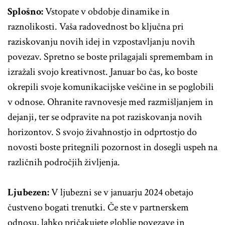
Splošno:
Vstopate v obdobje dinamike in
raznolikosti. Vaša radovednost bo ključna pri
raziskovanju novih idej in vzpostavljanju novih
povezav. Spretno se boste prilagajali spremembam in
izražali svojo kreativnost. Januar bo čas, ko boste
okrepili svoje komunikacijske veščine in se poglobili
v odnose. Ohranite ravnovesje med razmišljanjem in
dejanji, ter se odpravite na pot raziskovanja novih
horizontov. S svojo živahnostjo in odprtostjo do
novosti boste pritegnili pozornost in dosegli uspeh na
različnih področjih življenja.
Ljubezen:
V ljubezni se v januarju 2024 obetajo
čustveno bogati trenutki. Če ste v partnerskem
odnosu, lahko pričakujete globlje povezave in