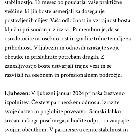
stabilnostjo. Ta mesec bo poudarjal vaše praktične
veščine, ki jih boste usmerjali za doseganje
postavljenih ciljev. Vaša odločnost in vztrajnost bosta
ključni pri soočanju z izzivi. Pomembno je, da se
osredotočite na osebno rast in gradite trdne temelje za
prihodnost. V ljubezni in odnosih izražajte svoje
občutke in prisluhnite potrebam drugih. Z
zanesljivostjo boste ustvarjali trajne vezi in se
razvijali na osebnem in profesionalnem področju.
Ljubezen:
V ljubezni januar 2024 prinaša čustveno
izpolnitev. Če ste v partnerskem odnosu, izrazite
svoje čustva in poglobite povezavo. Samski lahko
srečate nekoga posebnega, a bodite odprti in zaupajte
svojim občutkom. V partnerstvu cenite stabilnost in