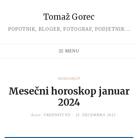
Tomaž Gorec
Skip
to
POPOTNIK, BLOGER, FOTOGRAF, PODJETNIK …
content
MENU
HOROSKOP
Mesečni horoskop januar
2024
Avtor:
UREDNISTVO
/
25. DECEMBRA 2023