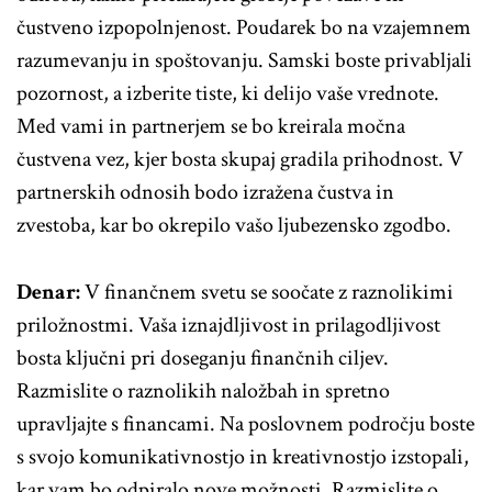
čustveno izpopolnjenost. Poudarek bo na vzajemnem
razumevanju in spoštovanju. Samski boste privabljali
pozornost, a izberite tiste, ki delijo vaše vrednote.
Med vami in partnerjem se bo kreirala močna
čustvena vez, kjer bosta skupaj gradila prihodnost. V
partnerskih odnosih bodo izražena čustva in
zvestoba, kar bo okrepilo vašo ljubezensko zgodbo.
Denar:
V finančnem svetu se soočate z raznolikimi
priložnostmi. Vaša iznajdljivost in prilagodljivost
bosta ključni pri doseganju finančnih ciljev.
Razmislite o raznolikih naložbah in spretno
upravljajte s financami. Na poslovnem področju boste
s svojo komunikativnostjo in kreativnostjo izstopali,
kar vam bo odpiralo nove možnosti. Razmislite o