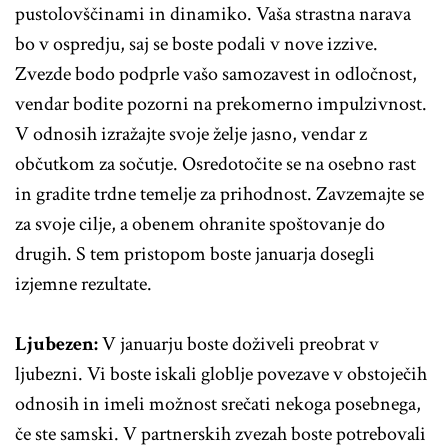
pustolovščinami in dinamiko. Vaša strastna narava
bo v ospredju, saj se boste podali v nove izzive.
Zvezde bodo podprle vašo samozavest in odločnost,
vendar bodite pozorni na prekomerno impulzivnost.
V odnosih izražajte svoje želje jasno, vendar z
občutkom za sočutje. Osredotočite se na osebno rast
in gradite trdne temelje za prihodnost. Zavzemajte se
za svoje cilje, a obenem ohranite spoštovanje do
drugih. S tem pristopom boste januarja dosegli
izjemne rezultate.
Ljubezen:
V januarju boste doživeli preobrat v
ljubezni. Vi boste iskali globlje povezave v obstoječih
odnosih in imeli možnost srečati nekoga posebnega,
če ste samski. V partnerskih zvezah boste potrebovali