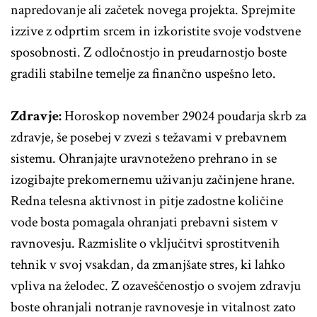
napredovanje ali začetek novega projekta. Sprejmite
izzive z odprtim srcem in izkoristite svoje vodstvene
sposobnosti. Z odločnostjo in preudarnostjo boste
gradili stabilne temelje za finančno uspešno leto.
Zdravje:
Horoskop november 29024 poudarja skrb za
zdravje, še posebej v zvezi s težavami v prebavnem
sistemu. Ohranjajte uravnoteženo prehrano in se
izogibajte prekomernemu uživanju začinjene hrane.
Redna telesna aktivnost in pitje zadostne količine
vode bosta pomagala ohranjati prebavni sistem v
ravnovesju. Razmislite o vključitvi sprostitvenih
tehnik v svoj vsakdan, da zmanjšate stres, ki lahko
vpliva na želodec. Z ozaveščenostjo o svojem zdravju
boste ohranjali notranje ravnovesje in vitalnost zato