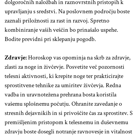
dolgoročnih naložbah in raznovrstnih pristopih k
upravljanju s sredstvi. Na poslovnem področju boste
zaznali priložnosti za rast in razvoj. Spretno
kombiniranje vaših veščin bo prinašalo uspehe.
Bodite previdni pri sklepanju pogodb.
Zdravje:
Horoskop vas opominja na skrb za zdravje,
zlasti za noge in živčevje. Posvetite več pozornosti
telesni aktivnosti, ki krepite noge ter prakticirajte
sprostitvene tehnike za umiritev živčevja. Redna
vadba in uravnotežena prehrana bosta koristila
vašemu splošnemu počutju. Ohranite zavedanje o
stresnih dejavnikih in si privoščite čas za sprostitev. S
premišljenim pristopom k telesnemu in duševnemu
zdravju boste dosegli notranje ravnovesje in vitalnost