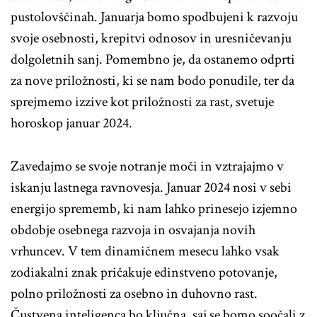
pustolovščinah. Januarja bomo spodbujeni k razvoju
svoje osebnosti, krepitvi odnosov in uresničevanju
dolgoletnih sanj. Pomembno je, da ostanemo odprti
za nove priložnosti, ki se nam bodo ponudile, ter da
sprejmemo izzive kot priložnosti za rast, svetuje
horoskop januar 2024.
Zavedajmo se svoje notranje moči in vztrajajmo v
iskanju lastnega ravnovesja. Januar 2024 nosi v sebi
energijo sprememb, ki nam lahko prinesejo izjemno
obdobje osebnega razvoja in osvajanja novih
vrhuncev. V tem dinamičnem mesecu lahko vsak
zodiakalni znak pričakuje edinstveno potovanje,
polno priložnosti za osebno in duhovno rast.
Čustvena inteligenca bo ključna, saj se bomo soočali z