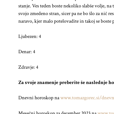
stanje. Ves teden boste nekoliko slabše volje, na 
svojo zmedeno stran, sicer pa ne bo šlo za nič res
naravo, kjer malo potelovadite in takoj se boste p
Ljubezen: 4
Denar: 4
Zdravje: 4
Za svoje znamenje preberite še naslednje h
Dnevni horoskop na
www.tomazgorec.si/dnevn
Mesečni horoskop za december 2023 na
www.tom