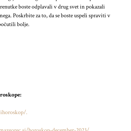
trenutke boste odplavali v drug svet in pokazali
nega. Poskrbite za to, da se boste uspeli spraviti v
očutili bolje.
oroskope:
ihoroskop/.
azgorec.si/horoskop-december-2023/
.