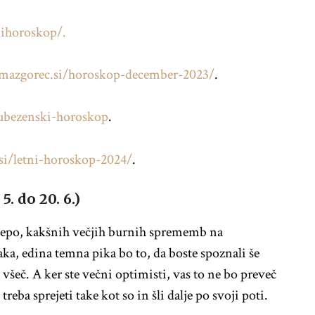
ihoroskop/.
azgorec.si/horoskop-december-2023/
.
ubezenski-horoskop
.
i/letni-horoskop-2024/
.
. do 20. 6.)
o lepo, kakšnih večjih burnih sprememb na
aka, edina temna pika bo to, da boste spoznali še
všeč. A ker ste večni optimisti, vas to ne bo preveč
treba sprejeti take kot so in šli dalje po svoji poti.