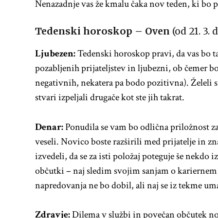
Nenazadnje vas že kmalu čaka nov teden, ki bo 
Tedenski horoskop –
Oven
(od 21. 3. d
Ljubezen:
Tedenski horoskop pravi, da vas bo ta
pozabljenih prijateljstev in ljubezni, ob čemer b
negativnih, nekatera pa bodo pozitivna). Želeli si
stvari izpeljali drugače kot ste jih takrat.
Denar:
Ponudila se vam bo odlična priložnost za 
veseli. Novico boste razširili med prijatelje in 
izvedeli, da se za isti položaj poteguje še nekdo
občutki – naj sledim svojim sanjam o kariernem 
napredovanja ne bo dobil, ali naj se iz tekme u
Zdravje:
Dilema v službi in povečan občutek nos