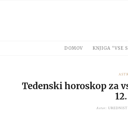
Skip
to
content
DOMOV
KNJIGA “VSE S
AST
Tedenski horoskop za vsa
12.
Avtor:
UREDNIST