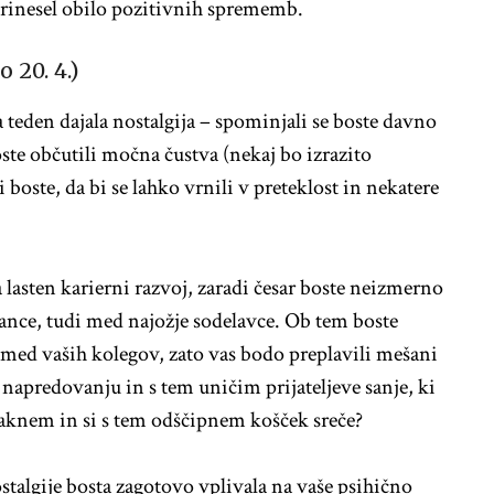
prinesel obilo pozitivnih sprememb.
o 20. 4.)
 teden dajala nostalgija – spominjali se boste davno
oste občutili močna čustva (nekaj bo izrazito
 boste, da bi se lahko vrnili v preteklost in nekatere
lasten karierni razvoj, zaradi česar boste neizmerno
znance, tudi med najožje sodelavce. Ob tem boste
 izmed vaših kolegov, zato vas bodo preplavili mešani
napredovanju in s tem uničim prijateljeve sanje, ki
maknem in si s tem odščipnem košček sreče?
talgije bosta zagotovo vplivala na vaše psihično