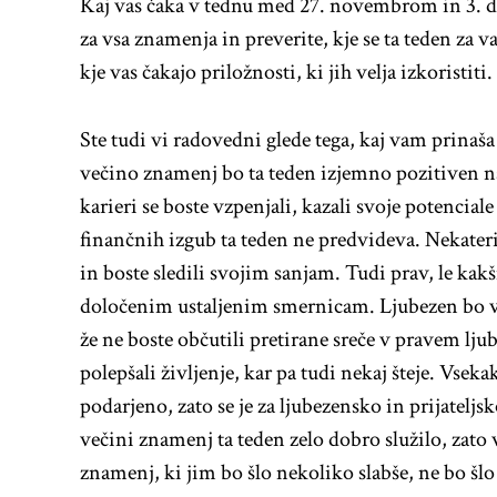
Kaj vas čaka v tednu med 27. novembrom in 3. 
za vsa znamenja in preverite, kje se ta teden za v
kje vas čakajo priložnosti, ki jih velja izkoristiti.
Ste tudi vi radovedni glede tega, kaj vam prinaš
večino znamenj bo ta teden izjemno pozitiven n
karieri se boste vzpenjali, kazali svoje potenciale 
finančnih izgub ta teden ne predvideva. Nekateri
in boste sledili svojim sanjam. Tudi prav, le kakšno
določenim ustaljenim smernicam. Ljubezen bo v 
že ne boste občutili pretirane sreče v pravem lj
polepšali življenje, kar pa tudi nekaj šteje. Vsek
podarjeno, zato se je za ljubezensko in prijatelj
večini znamenj ta teden zelo dobro služilo, zato v
znamenj, ki jim bo šlo nekoliko slabše, ne bo šlo