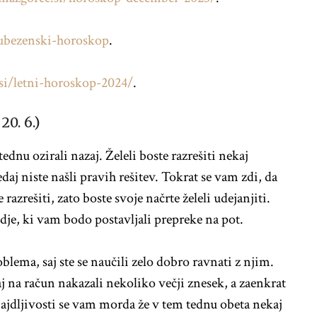
ubezenski-horoskop
.
i/letni-horoskop-2024/
.
20. 6.)
ednu ozirali nazaj. Želeli boste razrešiti nekaj
edaj niste našli pravih rešitev. Tokrat se vam zdi, da
azrešiti, zato boste svoje načrte želeli udejanjiti.
udje, ki vam bodo postavljali prepreke na pot.
lema, saj ste se naučili zelo dobro ravnati z njim.
aj na račun nakazali nekoliko večji znesek, a zaenkrat
najdljivosti se vam morda že v tem tednu obeta nekaj