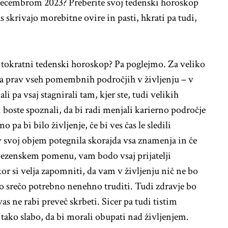
decembrom 2023? Preberite svoj tedenski horoskop
as skrivajo morebitne ovire in pasti, hkrati pa tudi,
a tokratni tedenski horoskop? Pa poglejmo. Za veliko
a prav vseh pomembnih področjih v življenju – v
ali pa vsaj stagnirali tam, kjer ste, tudi velikih
 boste spoznali, da bi radi menjali karierno področje
 pa bi bilo življenje, če bi ves čas le sledili
svoj objem potegnila skorajda vsa znamenja in če
ubezenskem pomenu, vam bodo vsaj prijatelji
akor si velja zapomniti, da vam v življenju nič ne bo
sko srečo potrebno nenehno truditi. Tudi zdravje bo
as ne rabi preveč skrbeti. Sicer pa tudi tistim
 tako slabo, da bi morali obupati nad življenjem.