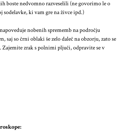
ih boste nedvomno razveselili (ne govorimo le o
j sodelavke, ki vam gre na živce ipd.)
e napoveduje nobenih sprememb na področju
 saj so črni oblaki še zelo daleč na obzorju, zato se
 Zajemite zrak s polnimi pljuči, odpravite se v
oroskope: