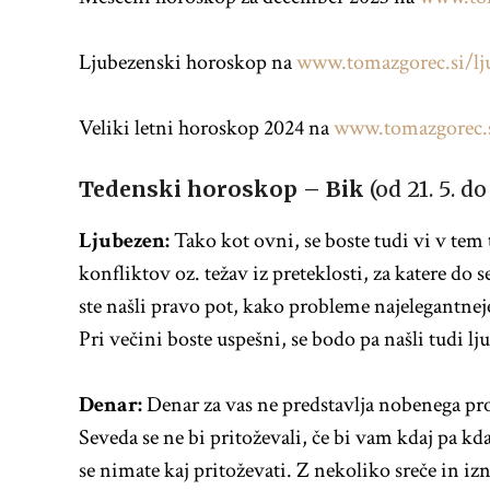
Ljubezenski horoskop na
www.tomazgorec.si/lj
Veliki letni horoskop 2024 na
www.tomazgorec.s
Tedenski horoskop – Bik
(od 21. 5. do 
Ljubezen:
Tako kot ovni, se boste tudi vi v tem t
konfliktov oz. težav iz preteklosti, za katere do s
ste našli pravo pot, kako probleme najelegantneje r
Pri večini boste uspešni, se bodo pa našli tudi lj
Denar:
Denar za vas ne predstavlja nobenega prob
Seveda se ne bi pritoževali, če bi vam kdaj pa kd
se nimate kaj pritoževati. Z nekoliko sreče in iz