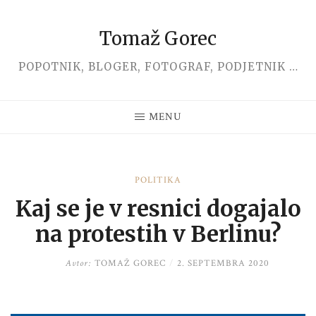
Tomaž Gorec
Skip
to
POPOTNIK, BLOGER, FOTOGRAF, PODJETNIK …
content
MENU
POLITIKA
Kaj se je v resnici dogajalo
na protestih v Berlinu?
Avtor:
TOMAŽ GOREC
/
2. SEPTEMBRA 2020