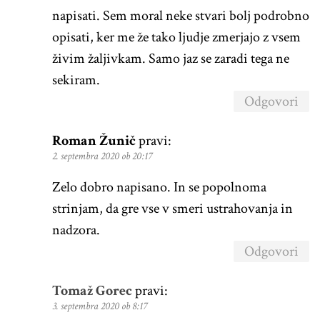
napisati. Sem moral neke stvari bolj podrobno
opisati, ker me že tako ljudje zmerjajo z vsem
živim žaljivkam. Samo jaz se zaradi tega ne
sekiram.
Odgovori
Roman Žunič
pravi:
2. septembra 2020 ob 20:17
Zelo dobro napisano. In se popolnoma
strinjam, da gre vse v smeri ustrahovanja in
nadzora.
Odgovori
Tomaž Gorec
pravi:
3. septembra 2020 ob 8:17