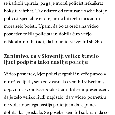
se karkoli upirala, pa ga je moral policist nekajkrat
boksiti v hrbet. Tak udarec od trenirane osebe kot je
policist specialne enote, mora biti zelo močan in
mora zelo boleti. Upam, da bo ta oseba na video
posnetku tožila policista in dobila čim večjo
odškodnino. In tudi, da bo policist izgubil službo.
Zanimivo, da v Sloveniji veliko število
ljudi podpira tako nasilje policije
Video posnetek, kjer policist zgrabi in vrže punco v
množico ljudi, sem že v času, ko sem bil v Berlinu,
objavil na svoji Facebook strani. Bil sem presenečen,
da je zelo veliko ljudi napisalo, da v video posnetku
ne vidi nobenega nasilja policije in da je punca
dobila, kar je iskala. Še posebej sem bil šokiran, da so