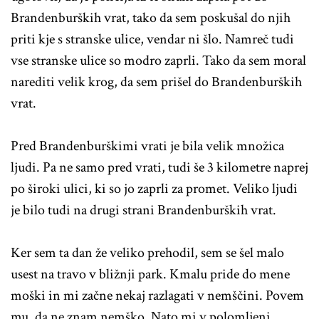
Brandenburških vrat, tako da sem poskušal do njih
priti kje s stranske ulice, vendar ni šlo. Namreč tudi
vse stranske ulice so modro zaprli. Tako da sem moral
narediti velik krog, da sem prišel do Brandenburških
vrat.
Pred Brandenburškimi vrati je bila velik množica
ljudi. Pa ne samo pred vrati, tudi še 3 kilometre naprej
po široki ulici, ki so jo zaprli za promet. Veliko ljudi
je bilo tudi na drugi strani Brandenburških vrat.
Ker sem ta dan že veliko prehodil, sem se šel malo
usest na travo v bližnji park. Kmalu pride do mene
moški in mi začne nekaj razlagati v nemščini. Povem
mu, da ne znam nemško. Nato mi v polomljeni