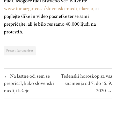
ljudi. Mogoče tudi bistveno več. Kliknite
www.tomazgorec.si/slovenski-mediji-lazejo,
si
poglejte slike in video posnetke ter se sami
prepričajte, ali je bilo res samo 40.000 ljudi na
protestih.
Protesti koronavirus
Navigacija
← Na lastne oči sem se
Tedenski horoskop za vsa
prispevka
prepričal, kako slovenski
znamenja od 7. do 15. 9.
mediji lažejo
2020 →