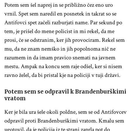
Potem sem šel naprej in se približno čez eno uro
vrnil. Spet sem naredil en posnetek in takrat so se
Antifovci spet začeli razburjati name. Par sekund po
tem, je prišel do mene policist in mi rekel, da me
prosi, če se odstranim, ker jih provociram. Rekel sem
mu, da ne znam nemško in jih popolnoma nič ne
razumem in da imam pravico snemati na javnem
mestu. Ampak na koncu sem raje odšel, ker si nisem
ravno želel, da bi pristal kje na policiji v tuji državi.
Potem sem se odpravil k Brandenburškimi
vratom
Ker je bila ura šele okoli poldne, sem se od Antifovcev
odpravil proti Brandenburškimi vratom. Kmalu sem
ugotovil, da je policija iz te strani zaprla pot do