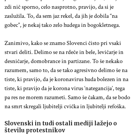
zdi nič sporno, celo nasprotno, pravijo, da si je
zaslužila. To, da sem jaz rekel, da jih je dobila “na
gobec”, je nekaj tako zelo hudega in bogokletnega.
Zanimivo, kako se znamo Slovenci čisto pri vsaki
stvari deliti. Delimo se na rdeče in bele, levičarje in
desničarje, domobrance in partizane. To še nekako
razumem, samo to, da se tako agresivno delimo še na
tiste, ki pravijo, da je koronavirus huda bolezen in na
tiste, ki pravijo da je korona virus ‘nategancija’, tega
pa res ne morem razumeti. Samo še čakam, da se bodo
na smrt skregali ljubitelji cvička in ljubitelji refoška.
Slovenski in tudi ostali mediji lažejo o
številu protestnikov