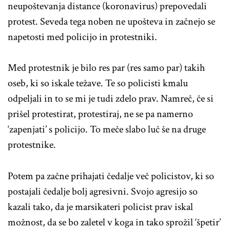
neupoštevanja distance (koronavirus) prepovedali
protest. Seveda tega noben ne upošteva in začnejo se
napetosti med policijo in protestniki.
Med protestnik je bilo res par (res samo par) takih
oseb, ki so iskale težave. Te so policisti kmalu
odpeljali in to se mi je tudi zdelo prav. Namreč, če si
prišel protestirat, protestiraj, ne se pa namerno
‘zapenjati’ s policijo. To meče slabo luč še na druge
protestnike.
Potem pa začne prihajati čedalje več policistov, ki so
postajali čedalje bolj agresivni. Svojo agresijo so
kazali tako, da je marsikateri policist prav iskal
možnost, da se bo zaletel v koga in tako sprožil ‘špetir’