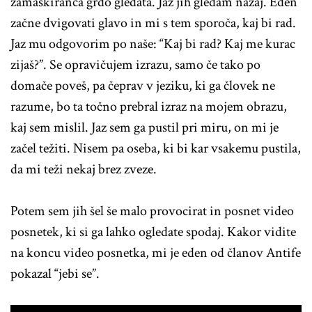
zamaskiranca grdo gledata. Jaz jih gledam nazaj. Eden
začne dvigovati glavo in mi s tem sporoča, kaj bi rad.
Jaz mu odgovorim po naše: “Kaj bi rad? Kaj me kurac
zijaš?”. Se opravičujem izrazu, samo če tako po
domače poveš, pa čeprav v jeziku, ki ga človek ne
razume, bo ta točno prebral izraz na mojem obrazu,
kaj sem mislil. Jaz sem ga pustil pri miru, on mi je
začel težiti. Nisem pa oseba, ki bi kar vsakemu pustila,
da mi teži nekaj brez zveze.
Potem sem jih šel še malo provocirat in posnet video
posnetek, ki si ga lahko ogledate spodaj. Kakor vidite
na koncu video posnetka, mi je eden od članov Antife
pokazal “jebi se”.