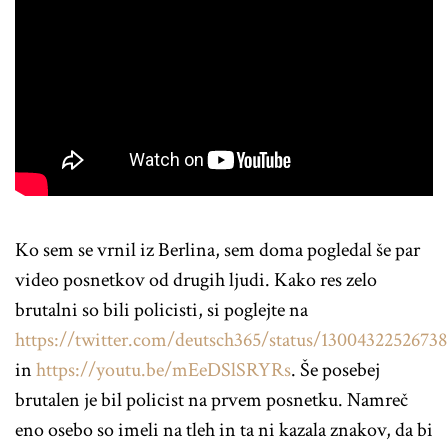
Ko sem se vrnil iz Berlina, sem doma pogledal še par
video posnetkov od drugih ljudi. Kako res zelo
brutalni so bili policisti, si poglejte na
https://twitter.com/deutsch365/status/1300432252673
in
https://youtu.be/mEeDSlSRYRs
. Še posebej
brutalen je bil policist na prvem posnetku. Namreč
eno osebo so imeli na tleh in ta ni kazala znakov, da bi