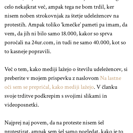
celo nekajkrat več, ampak tega ne bom trdil, ker
nisem noben strokovnjak za štetje udeležencev na
protestih. Ampak toliko ‘kmečke’ pameti pa imam, da
vem, da jih ni bilo samo 18.000, kakor so sprva
poročali na 24ur.com, in tudi ne samo 40.000, kot so
to kasneje popravili.
Več o tem, kako mediji lažejo o številu udeležencev, si
preberite v mojem prispevku z naslovom
Na lastne
oči sem se prepričal, kako mediji lažejo
. V članku
svoje trditve podkrepim s svojimi slikami in
videoposnetki.
Najprej naj povem, da na proteste nisem šel
protestirat, ampak sem šel samo pogledat, kako je to