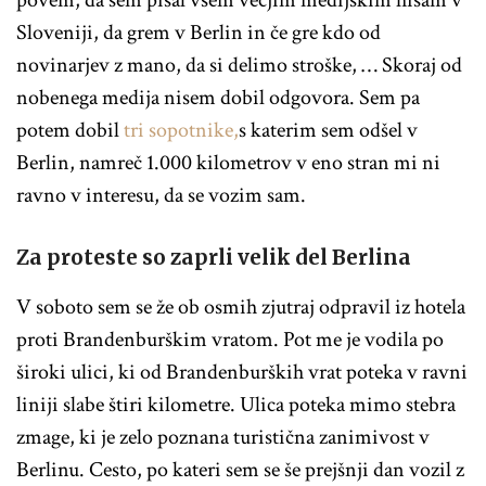
povem, da sem pisal vsem večjim medijskim hišam v
Sloveniji, da grem v Berlin in če gre kdo od
novinarjev z mano, da si delimo stroške, … Skoraj od
nobenega medija nisem dobil odgovora. Sem pa
potem dobil
tri sopotnike,
s katerim sem odšel v
Berlin, namreč 1.000 kilometrov v eno stran mi ni
ravno v interesu, da se vozim sam.
Za proteste so zaprli velik del Berlina
V soboto sem se že ob osmih zjutraj odpravil iz hotela
proti Brandenburškim vratom. Pot me je vodila po
široki ulici, ki od Brandenburških vrat poteka v ravni
liniji slabe štiri kilometre. Ulica poteka mimo stebra
zmage, ki je zelo poznana turistična zanimivost v
Berlinu. Cesto, po kateri sem se še prejšnji dan vozil z