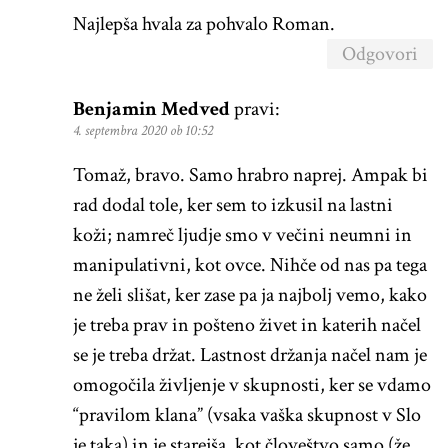
Najlepša hvala za pohvalo Roman.
Odgovori
Benjamin Medved
pravi:
4. septembra 2020 ob 10:52
Tomaž, bravo. Samo hrabro naprej. Ampak bi
rad dodal tole, ker sem to izkusil na lastni
koži; namreč ljudje smo v večini neumni in
manipulativni, kot ovce. Nihče od nas pa tega
ne želi slišat, ker zase pa ja najbolj vemo, kako
je treba prav in pošteno živet in katerih načel
se je treba držat. Lastnost držanja načel nam je
omogočila življenje v skupnosti, ker se vdamo
“pravilom klana” (vsaka vaška skupnost v Slo
je taka) in je starejša, kot človeštvo samo (že