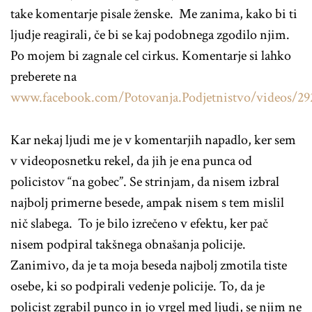
take komentarje pisale ženske. Me zanima, kako bi ti
ljudje reagirali, če bi se kaj podobnega zgodilo njim.
Po mojem bi zagnale cel cirkus. Komentarje si lahko
preberete na
www.facebook.com/Potovanja.Podjetnistvo/videos/29
Kar nekaj ljudi me je v komentarjih napadlo, ker sem
v videoposnetku rekel, da jih je ena punca od
policistov “na gobec”. Se strinjam, da nisem izbral
najbolj primerne besede, ampak nisem s tem mislil
nič slabega. To je bilo izrečeno v efektu, ker pač
nisem podpiral takšnega obnašanja policije.
Zanimivo, da je ta moja beseda najbolj zmotila tiste
osebe, ki so podpirali vedenje policije. To, da je
policist zgrabil punco in jo vrgel med ljudi, se njim ne