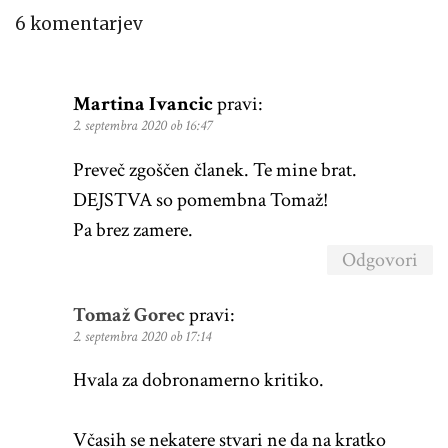
6 komentarjev
Martina Ivancic
pravi:
2. septembra 2020 ob 16:47
Preveč zgoščen članek. Te mine brat.
DEJSTVA so pomembna Tomaž!
Pa brez zamere.
Odgovori
Tomaž Gorec
pravi:
2. septembra 2020 ob 17:14
Hvala za dobronamerno kritiko.
Včasih se nekatere stvari ne da na kratko