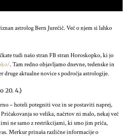
iznan astrolog Bern Jurečič. Več o njem si lahko
čkate tudi našo stran FB stran Horoskopko, ki jo
pko/
. Tam redno objavljamo dnevne, tedenske in
 druge aktualne novice s področja astrologije.
o 20. 4.)
no – hoteli potegniti voz in se postaviti naprej,
. Pričakovanja so velika, načrtov ni malo, nekaj več
imi ne samo z restrikcijami, ki smo jim priča,
vas. Merkur prinaša različne informacije o