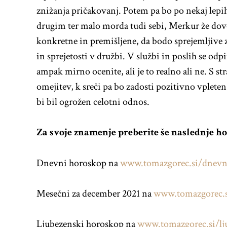
znižanja pričakovanj. Potem pa bo po nekaj lepi
drugim ter malo morda tudi sebi, Merkur že dovol
konkretne in premišljene, da bodo sprejemljive za
in sprejetosti v družbi. V službi in poslih se odp
ampak mirno ocenite, ali je to realno ali ne. S str
omejitev, k sreči pa bo zadosti pozitivno vpleten 
bi bil ogrožen celotni odnos.
Za svoje znamenje preberite še naslednje h
Dnevni horoskop na
www.tomazgorec.si/dnevn
Mesečni za december 2021 na
www.tomazgorec.
Ljubezenski horoskop na
www.tomazgorec.si/lj