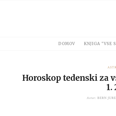
Skip
to
content
DOMOV
KNJIGA “VSE S
AST
Horoskop tedenski za vs
1.
Avtor:
BERN JURE