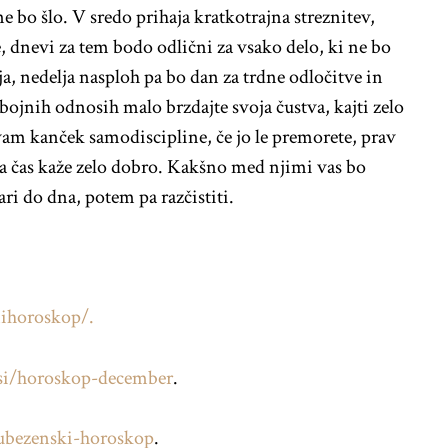
ne bo šlo. V sredo prihaja kratkotrajna streznitev,
se, dnevi za tem bodo odlični za vsako delo, ki ne bo
a, nedelja nasploh pa bo dan za trdne odločitve in
ojnih odnosih malo brzdajte svoja čustva, kajti zelo
 vam kanček samodiscipline, če jo le premorete, prav
 ta čas kaže zelo dobro. Kakšno med njimi vas bo
ari do dna, potem pa razčistiti.
ihoroskop/.
si/horoskop-december
.
ubezenski-horoskop
.