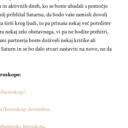
h in aktivnih dneh, ko se boste ubadali s pomočjo
j približal Saturnu, da bodo vaše zamisli dovolj
 širši krog ljudi, to pa prinaša nekaj več potrditev
ira nekaj zelo obetavnega, vi pa ne bodite prehitri,
ani partnerja boste doživeli nekaj kritike ali
Saturn in se bo dalo stvari zastaviti na novo, ne da
oroskope:
ihoroskop/.
si/horoskop-december
.
ubezenski-horoskop
.