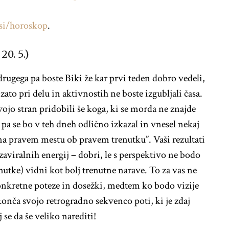
si/horoskop
.
20. 5.)
drugega pa boste Biki že kar prvi teden dobro vedeli,
ato pri delu in aktivnostih ne boste izgubljali časa.
vojo stran pridobili še koga, ki se morda ne znajde
pa se bo v teh dneh odlično izkazal in vnesel nekaj
na pravem mestu ob pravem trenutku”. Vaši rezultati
zaviralnih energij – dobri, le s perspektivo ne bodo
renutke) vidni kot bolj trenutne narave. To za vas ne
konkretne poteze in dosežki, medtem ko bodo vizije
konča svojo retrogradno sekvenco poti, ki je zdaj
j se da še veliko narediti!