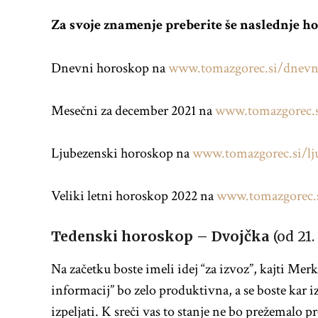
Za svoje znamenje preberite še naslednje h
Dnevni horoskop na
www.tomazgorec.si/dnevn
Mesečni za december 2021 na
www.tomazgorec.s
Ljubezenski horoskop na
www.tomazgorec.si/lj
Veliki letni horoskop 2022 na
www.tomazgorec.
Tedenski horoskop – Dvojčka
(od 21. 
Na začetku boste imeli idej “za izvoz”, kajti Mer
informacij” bo zelo produktivna, a se boste kar izg
izpeljati. K sreči vas to stanje ne bo prežemalo 