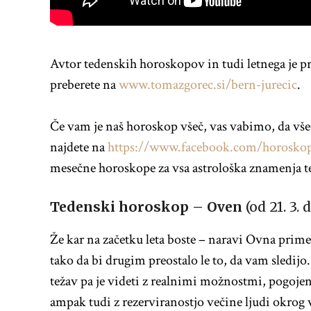
Avtor tedenskih horoskopov in tudi letnega je pr
preberete na
www.tomazgorec.si/bern-jurecic
.
Če vam je naš horoskop všeč, vas vabimo, da vše
najdete na
https://www.facebook.com/horosko
mesečne horoskope za vsa astrološka znamenja ter
Tedenski horoskop –
Oven
(od 21. 3. d
Že kar na začetku leta boste – naravi Ovna primer
tako da bi drugim preostalo le to, da vam sledijo
težav pa je videti z realnimi možnostmi, pogojen
ampak tudi z rezerviranostjo večine ljudi okrog 