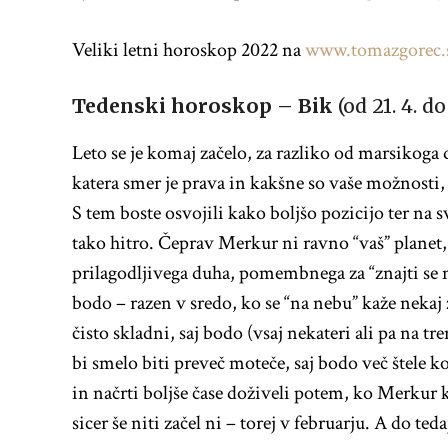
Veliki letni horoskop 2022 na
www.tomazgorec.
Tedenski horoskop – Bik
(od 21. 4. do 
Leto se je komaj začelo, za razliko od marsikoga 
katera smer je prava in kakšne so vaše možnosti, z
S tem boste osvojili kako boljšo pozicijo ter na s
tako hitro. Čeprav Merkur ni ravno “vaš” planet, 
prilagodljivega duha, pomembnega za “znajti se 
bodo – razen v sredo, ko se “na nebu” kaže nekaj 
čisto skladni, saj bodo (vsaj nekateri ali pa na t
bi smelo biti preveč moteče, saj bodo več štele 
in načrti boljše čase doživeli potem, ko Merkur 
sicer še niti začel ni – torej v februarju. A do teda