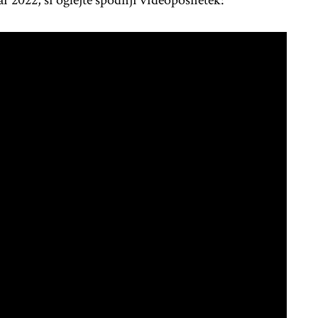
ar 2022, si oglejte spodnji videoposnetek: