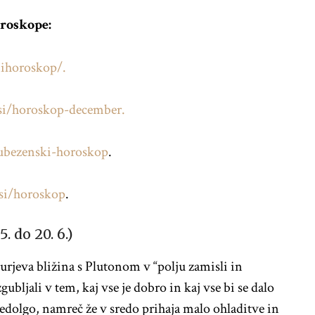
oroskope:
ihoroskop/.
i/horoskop-december.
ubezenski-horoskop
.
si/horoskop
.
5. do 20. 6.)
kurjeva bližina s Plutonom v “polju zamisli in
ubljali v tem, kaj vse je dobro in kaj vse bi se dalo
predolgo, namreč že v sredo prihaja malo ohladitve in