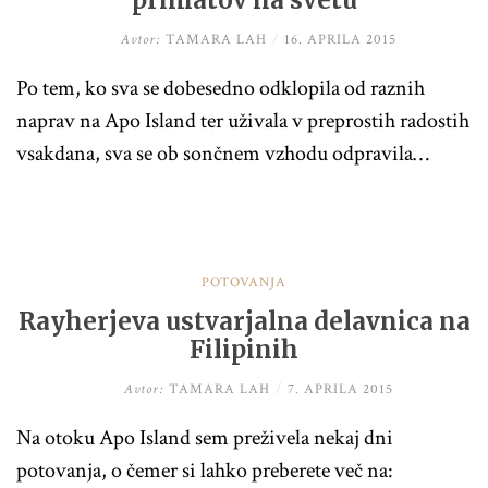
primatov na svetu
Avtor:
TAMARA LAH
/
16. APRILA 2015
Po tem, ko sva se dobesedno odklopila od raznih
naprav na Apo Island ter uživala v preprostih radostih
vsakdana, sva se ob sončnem vzhodu odpravila…
POTOVANJA
Rayherjeva ustvarjalna delavnica na
Filipinih
Avtor:
TAMARA LAH
/
7. APRILA 2015
Na otoku Apo Island sem preživela nekaj dni
potovanja, o čemer si lahko preberete več na: