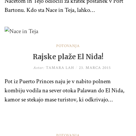
Nacetom in Tejo odločili za kratek postanek v Port
Bartonu. Kdo sta Nace in Teja, lahko…
POTOVANJA
Rajske plaže El Nida!
Avtor:
TAMARA LAH
/
23. MARCA 2015
Pot iz Puerto Princes naju je v nabito polnem
kombiju vodila na sever otoka Palawan do El Nida,
kamor se stekajo mase turistov, ki odkrivajo…
POTOVANJA