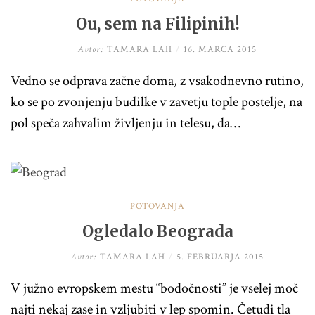
Ou, sem na Filipinih!
Avtor:
TAMARA LAH
/
16. MARCA 2015
Vedno se odprava začne doma, z vsakodnevno rutino,
ko se po zvonjenju budilke v zavetju tople postelje, na
pol speča zahvalim življenju in telesu, da…
POTOVANJA
Ogledalo Beograda
Avtor:
TAMARA LAH
/
5. FEBRUARJA 2015
V južno evropskem mestu “bodočnosti” je vselej moč
najti nekaj zase in vzljubiti v lep spomin. Četudi tla