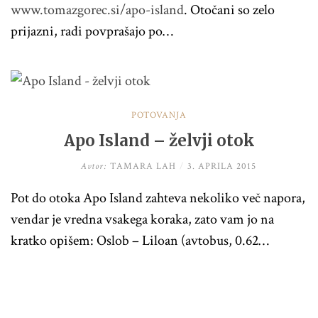
www.tomazgorec.si/apo-island
. Otočani so zelo
prijazni, radi povprašajo po…
POTOVANJA
Apo Island – želvji otok
Avtor:
TAMARA LAH
/
3. APRILA 2015
Pot do otoka Apo Island zahteva nekoliko več napora,
vendar je vredna vsakega koraka, zato vam jo na
kratko opišem: Oslob – Liloan (avtobus, 0.62…